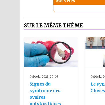
Mots clés
SUR LE MÊME THÈME
Publie le: 2023-09-03
Publie le: 
Signes du
Le sy
syndrome des
Cloves
ovaires
polykystiques