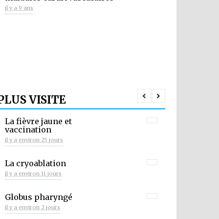
il y a 9 ans
PLUS VISITE
La fièvre jaune et
vaccination
il y a environ 25 jours
La cryoablation
il y a environ 11 jours
Globus pharyngé
il y a environ 2 jours