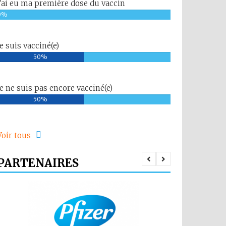
J'ai eu ma première dose du vaccin
0%
Je suis vacciné(e)
50%
Je ne suis pas encore vacciné(e)
50%
Voir tous
PARTENAIRES