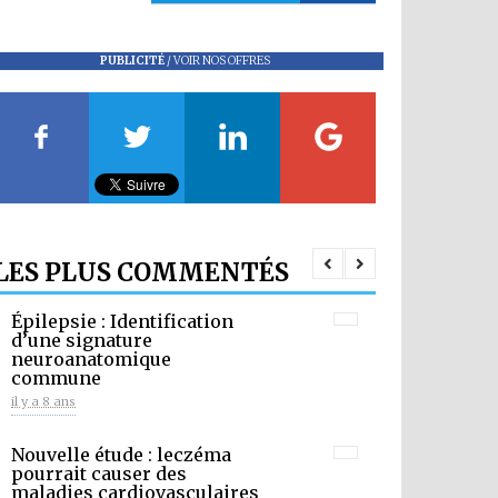
PUBLICITÉ
/
VOIR NOS OFFRES
LES PLUS COMMENTÉS
Épilepsie : Identification
d’une signature
neuroanatomique
commune
il y a 8 ans
Nouvelle étude : leczéma
pourrait causer des
maladies cardiovasculaires