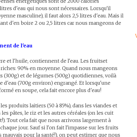
enses énergétiques sont de 2000 calories
itres d'eau qui nous sont nécessaires. Lorsqu'il
enne masculine), il faut alors 2,5 litres d'eau. Mais il
tant d'en boire 2 ou 2,5 litres car nous mangeons de
nent de l'eau
re et l'huile, contiennent de l'eau. Les fruitset
us riches: 90% en moyenne. Quand nous mangeons
ts (300g) et de légumes (500g) quotidiennes, voilà
re d'eau (700g environ) engrangé. Et lorsqu'une
formé en soupe, cela fait encore plus d'eau!
 les produits laitiers (50 à 85%), dans les viandes et
les pâtes, le riz et les autres céréales (on les cuit
t!). Tout cela fait que nous arrivons largement à
haque jour. Sauf si l'on fait l'impasse sur les fruits
ès mauvais pour la santé!), on peut estimer que nous