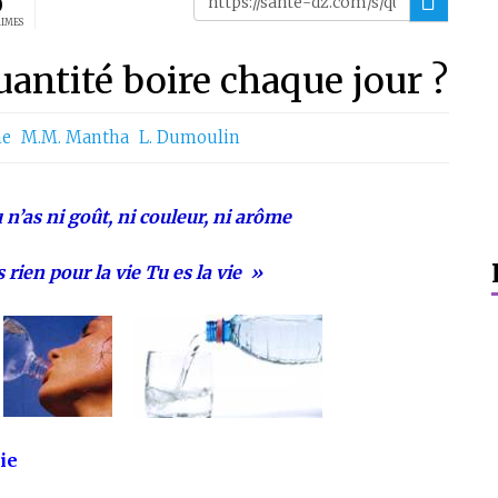
0
AIMES
uantité boire chaque jour ?
ne
M.m. Mantha
L. Dumoulin
 n’as ni goût, ni couleur, ni arôme
 rien pour la vie Tu es la vie »
ie