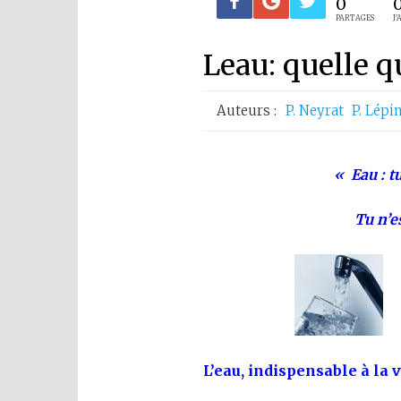
0
PARTAGES
J'
Leau: quelle q
Auteurs :
P. Neyrat
P. Lépi
« Eau : tu
Tu n’es
L’eau, indispensable à la v