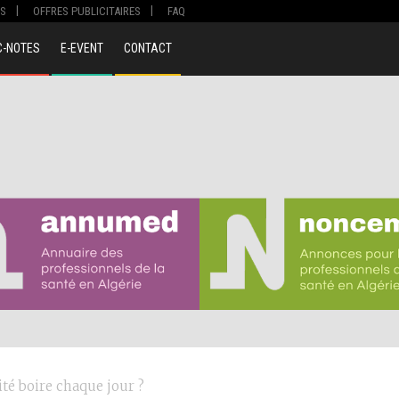
S
OFFRES PUBLICITAIRES
FAQ
C-NOTES
E-EVENT
CONTACT
té boire chaque jour ?