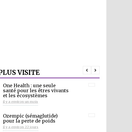
PLUS VISITE
One Health : une seule
santé pour les êtres vivants
et les écosystèmes
il y a environ un mois
Ozempic (sémaglutide)
pour la perte de poids
il y a environ 22 jours