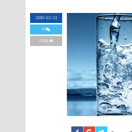
2010-02-22
0
11.9K