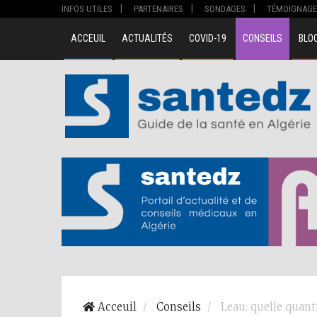
INFOS UTILES
PARTENAIRES
SONDAGES
TÉMOIGNAGE
ACCEUIL
ACTUALITÉS
COVID-19
CONSEILS
BLO
Acceuil
Conseils
Leau: quelle quanti