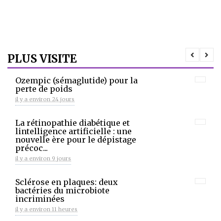
PLUS VISITE
Ozempic (sémaglutide) pour la
perte de poids
il y a environ 24 jours
La rétinopathie diabétique et
lintelligence artificielle : une
nouvelle ère pour le dépistage
précoc...
il y a environ 9 jours
Sclérose en plaques: deux
bactéries du microbiote
incriminées
il y a environ 11 heures