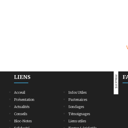
LIENS
F
PUBLICITÉ
Acceuil
Infos Utiles
Présentation
Partenaires
Actualités
Sondages
Conseils
Témoignages
Bloc-Notes
Liens utiles