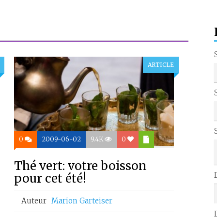
ARTICLE
0
2009-06-02
9.4K
0
Thé vert: votre boisson
pour cet été!
Auteur
Marion Garteiser