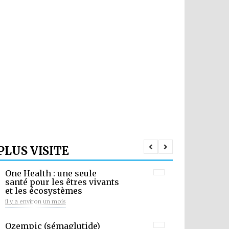
PLUS VISITE
One Health : une seule
santé pour les êtres vivants
et les écosystèmes
il y a environ un mois
Ozempic (sémaglutide)