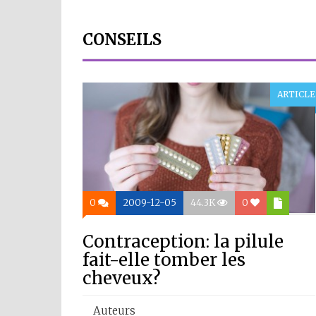
CONSEILS
ARTICLE
0
2009-12-05
44.3K
0
Contraception: la pilule
fait-elle tomber les
cheveux?
Auteurs