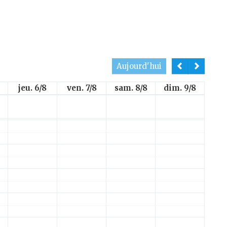
Aujourd'hui
jeu. 6/8
ven. 7/8
sam. 8/8
dim. 9/8