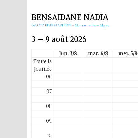
01
BENSAIDANE NADIA
02
68 LOT PINS MARITINE
-
Mohamadia
-
Alger
03
3 – 9 août 2026
04
lun. 3/8
mar. 4/8
mer. 5/8
Toute la
05
journée
06
07
08
09
10