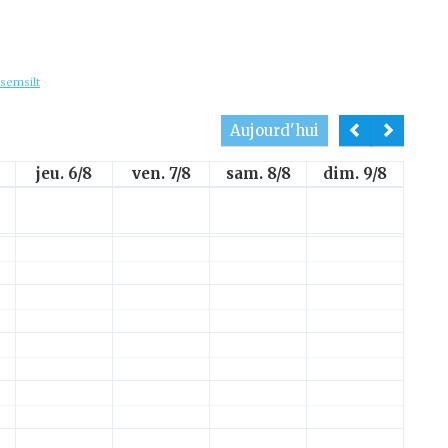
ssemsilt
Aujourd'hui
jeu. 6/8
ven. 7/8
sam. 8/8
dim. 9/8