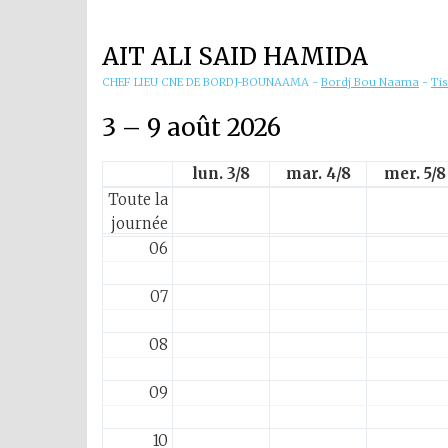
01
AIT ALI SAID HAMIDA
02
CHEF LIEU CNE DE BORDJ-BOUNAAMA
-
Bordj Bou Naama
-
Ti
03
3 – 9 août 2026
04
lun. 3/8
mar. 4/8
mer. 5/8
Toute la
05
journée
06
07
08
09
10