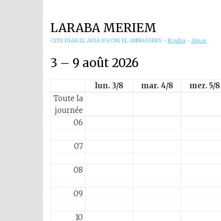
01
LARABA MERIEM
02
CITE DIAR EL AFIA B5/CN1 EL ANNASSERS
-
Kouba
-
Alger
03
3 – 9 août 2026
04
lun. 3/8
mar. 4/8
mer. 5/8
Toute la
05
journée
06
07
08
09
10