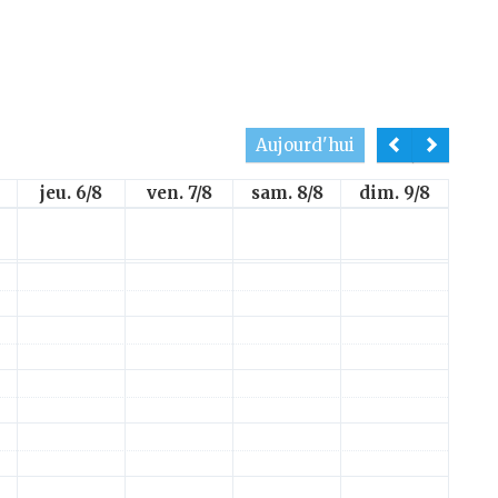
Aujourd'hui
jeu. 6/8
ven. 7/8
sam. 8/8
dim. 9/8