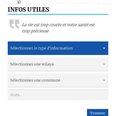
10
INFOS UTILES
11
La vie est trop courte et votre santé est
12
trop précieuse
13
Sélectionner le type d’information
14
Sélectionner une wilaya
15
16
Sélectionner une commune
17
18
Trouver
19