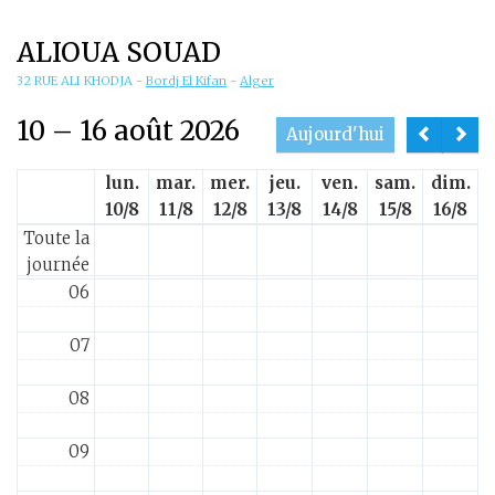
01
ALIOUA SOUAD
02
32 RUE ALI KHODJA
-
Bordj El Kifan
-
Alger
10 – 16 août 2026
03
Aujourd'hui
lun.
mar.
mer.
jeu.
ven.
sam.
dim.
04
10/8
11/8
12/8
13/8
14/8
15/8
16/8
Toute la
05
journée
06
07
08
09