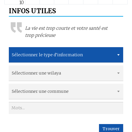
10
INFOS UTILES
11
La vie est trop courte et votre santé est
12
trop précieuse
13
Sélectionner le type d’information
14
Sélectionner une wilaya
15
16
Sélectionner une commune
17
18
Trouver
19