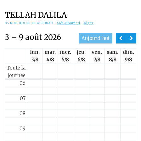
01
TELLAH DALILA
02
85 RUE DIDOUCHE MOURAD
-
Sidi Mhamed
-
Alger
3 – 9 août 2026
03
Aujourd'hui
lun.
mar.
mer.
jeu.
ven.
sam.
dim.
04
3/8
4/8
5/8
6/8
7/8
8/8
9/8
Toute la
05
journée
06
07
08
09