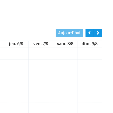
Aujourd'hui
jeu. 6/8
ven. 7/8
sam. 8/8
dim. 9/8