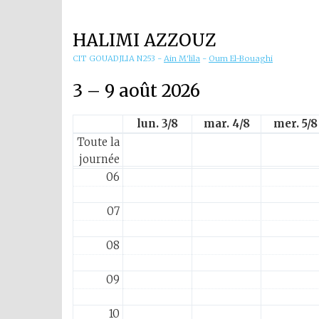
01
HALIMI AZZOUZ
02
CIT GOUADJLIA N253
-
Ain M'lila
-
Oum El-Bouaghi
03
3 – 9 août 2026
04
lun. 3/8
mar. 4/8
mer. 5/8
Toute la
05
journée
06
07
08
09
10