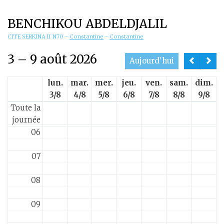
01
BENCHIKOU ABDELDJALIL
02
CITE SERKINA II N70
-
Constantine
-
Constantine
3 – 9 août 2026
03
Aujourd'hui
lun.
mar.
mer.
jeu.
ven.
sam.
dim.
04
3/8
4/8
5/8
6/8
7/8
8/8
9/8
Toute la
05
journée
06
07
08
09