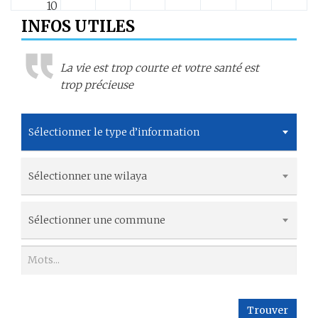
10
INFOS UTILES
11
La vie est trop courte et votre santé est
12
trop précieuse
13
Sélectionner le type d’information
14
Sélectionner une wilaya
15
16
Sélectionner une commune
17
18
Trouver
19