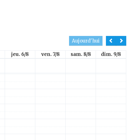
Aujourd'hui
jeu. 6/8
ven. 7/8
sam. 8/8
dim. 9/8