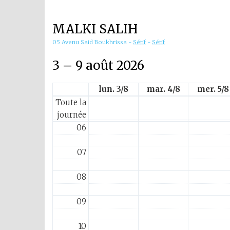
01
MALKI SALIH
02
05 Avenu Said Boukhrissa
-
Sétif
-
Sétif
03
3 – 9 août 2026
04
lun. 3/8
mar. 4/8
mer. 5/8
Toute la
05
journée
06
07
08
09
10