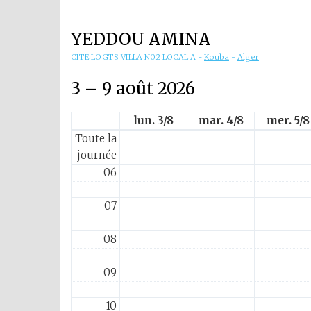
01
YEDDOU AMINA
02
CITE LOGTS VILLA N02 LOCAL A
-
Kouba
-
Alger
03
3 – 9 août 2026
04
lun. 3/8
mar. 4/8
mer. 5/8
Toute la
05
journée
06
07
08
09
10