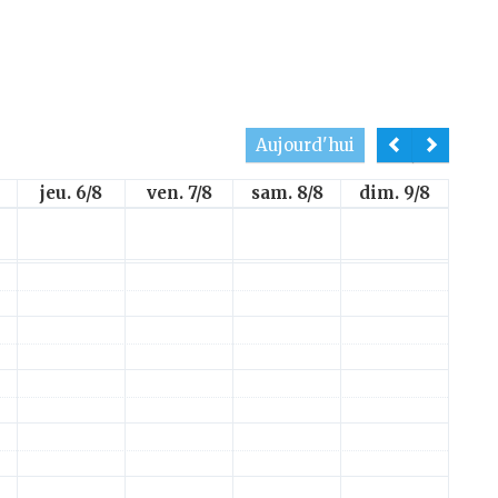
Aujourd'hui
jeu. 6/8
ven. 7/8
sam. 8/8
dim. 9/8