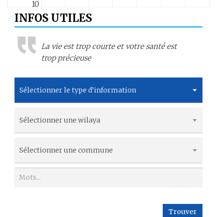
10
INFOS UTILES
11
La vie est trop courte et votre santé est
12
trop précieuse
13
Sélectionner le type d’information
14
Sélectionner une wilaya
15
16
Sélectionner une commune
17
18
Trouver
19