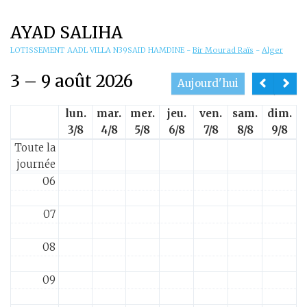
01
AYAD SALIHA
02
LOTISSEMENT AADL VILLA N39SAID HAMDINE
-
Bir Mourad Raïs
-
Alger
3 – 9 août 2026
03
Aujourd'hui
lun.
mar.
mer.
jeu.
ven.
sam.
dim.
04
3/8
4/8
5/8
6/8
7/8
8/8
9/8
Toute la
05
journée
06
07
08
09