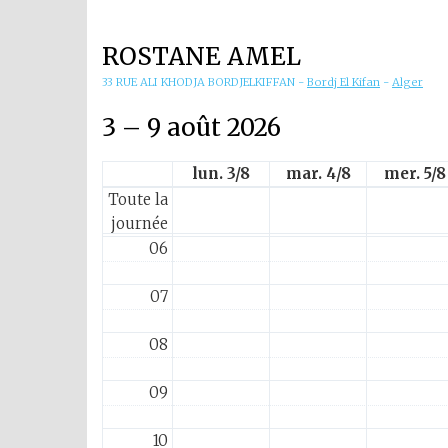
01
ROSTANE AMEL
02
33 RUE ALI KHODJA BORDJELKIFFAN
-
Bordj El Kifan
-
Alger
03
3 – 9 août 2026
04
lun. 3/8
mar. 4/8
mer. 5/8
Toute la
05
journée
06
07
08
09
10