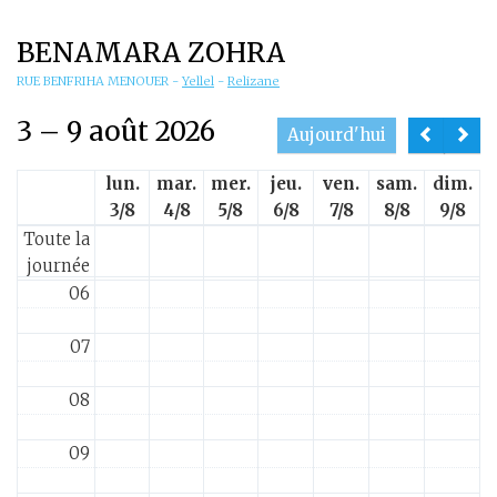
01
BENAMARA ZOHRA
02
RUE BENFRIHA MENOUER
-
Yellel
-
Relizane
3 – 9 août 2026
03
Aujourd'hui
lun.
mar.
mer.
jeu.
ven.
sam.
dim.
04
3/8
4/8
5/8
6/8
7/8
8/8
9/8
Toute la
05
journée
06
07
08
09