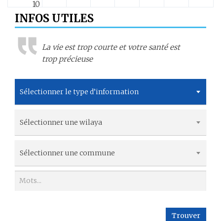
10
INFOS UTILES
11
La vie est trop courte et votre santé est
12
trop précieuse
13
Sélectionner le type d’information
14
Sélectionner une wilaya
15
16
Sélectionner une commune
17
18
Trouver
19