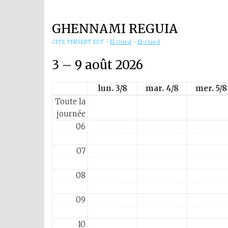
01
GHENNAMI REGUIA
02
CITE TEKSEBT EST
-
El Oued
-
El-Oued
03
3 – 9 août 2026
04
lun. 3/8
mar. 4/8
mer. 5/8
Toute la
05
journée
06
07
08
09
10