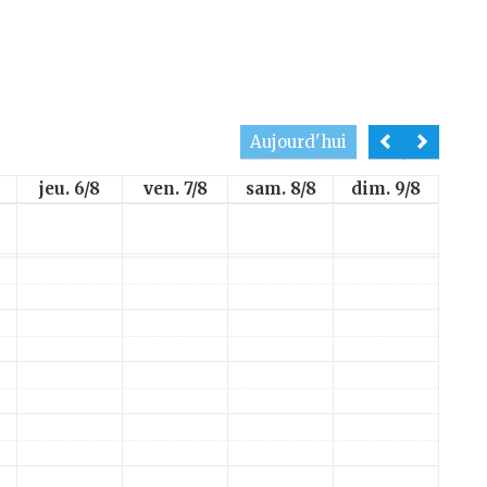
Aujourd'hui
jeu. 6/8
ven. 7/8
sam. 8/8
dim. 9/8