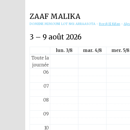
01
ZAAF MALIKA
02
DOMENE MIMOUNI LOT N61 ARRAASOTA
-
Bordj El Kifan
-
Alg
03
3 – 9 août 2026
04
lun. 3/8
mar. 4/8
mer. 5/8
Toute la
05
journée
06
07
08
09
10