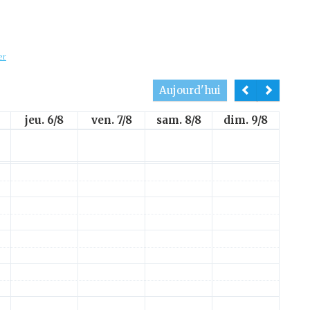
er
Aujourd'hui
jeu. 6/8
ven. 7/8
sam. 8/8
dim. 9/8