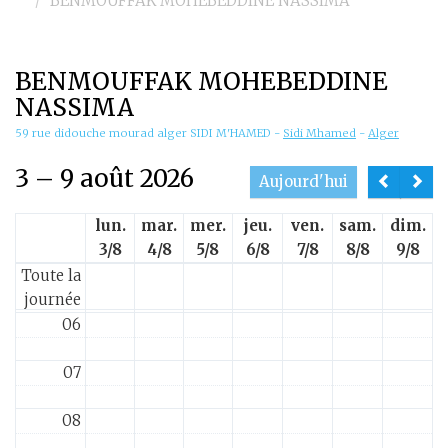
BENMOUFFAK MOHEBEDDINE NASSIMA
00
BENMOUFFAK MOHEBEDDINE
01
NASSIMA
02
59 rue didouche mourad alger SIDI M'HAMED
-
Sidi Mhamed
-
Alger
3 – 9 août 2026
03
Aujourd'hui
lun.
mar.
mer.
jeu.
ven.
sam.
dim.
04
3/8
4/8
5/8
6/8
7/8
8/8
9/8
Toute la
05
journée
06
07
08