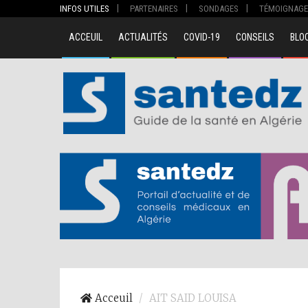
INFOS UTILES
PARTENAIRES
SONDAGES
TÉMOIGNAGE
ACCEUIL
ACTUALITÉS
COVID-19
CONSEILS
BLO
00
Acceuil
AIT SAID LOUISA