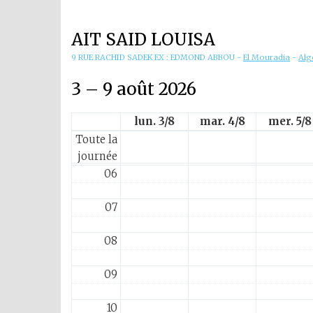
01
AIT SAID LOUISA
02
9 RUE RACHID SADEK EX : EDMOND ABBOU
-
El Mouradia
-
Alg
03
3 – 9 août 2026
04
lun. 3/8
mar. 4/8
mer. 5/8
Toute la
05
journée
06
07
08
09
10