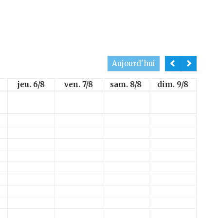
Aujourd'hui
jeu. 6/8
ven. 7/8
sam. 8/8
dim. 9/8