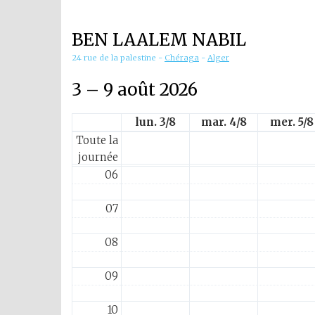
01
BEN LAALEM NABIL
02
24 rue de la palestine
-
Chéraga
-
Alger
03
3 – 9 août 2026
04
lun. 3/8
mar. 4/8
mer. 5/8
Toute la
05
journée
06
07
08
09
10