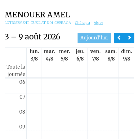
01
MENOUER AMEL
02
LOTISSEMENT GUELLAT N01 CHERAGA
-
Chéraga
-
Alger
3 – 9 août 2026
03
Aujourd'hui
lun.
mar.
mer.
jeu.
ven.
sam.
dim.
04
3/8
4/8
5/8
6/8
7/8
8/8
9/8
Toute la
05
journée
06
07
08
09