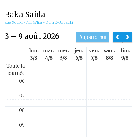
01
Baka Saida
02
Rue Souiki
-
Ain M'lila
-
Oum El-Bouaghi
3 – 9 août 2026
03
Aujourd'hui
lun.
mar.
mer.
jeu.
ven.
sam.
dim.
04
3/8
4/8
5/8
6/8
7/8
8/8
9/8
Toute la
05
journée
06
07
08
09