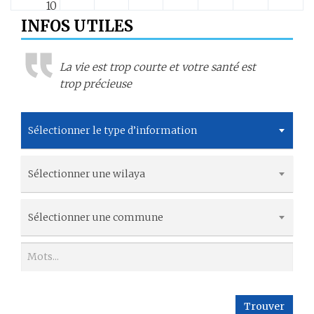
10
INFOS UTILES
11
La vie est trop courte et votre santé est
12
trop précieuse
13
Sélectionner le type d’information
14
Sélectionner une wilaya
15
16
Sélectionner une commune
17
18
Trouver
19