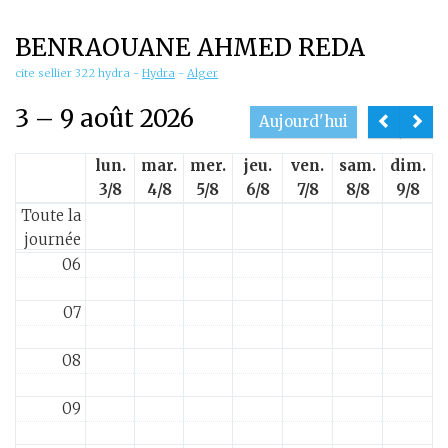
01
BENRAOUANE AHMED REDA
02
cite sellier 322 hydra
-
Hydra
-
Alger
3 – 9 août 2026
03
Aujourd'hui
lun.
mar.
mer.
jeu.
ven.
sam.
dim.
04
3/8
4/8
5/8
6/8
7/8
8/8
9/8
Toute la
05
journée
06
07
08
09