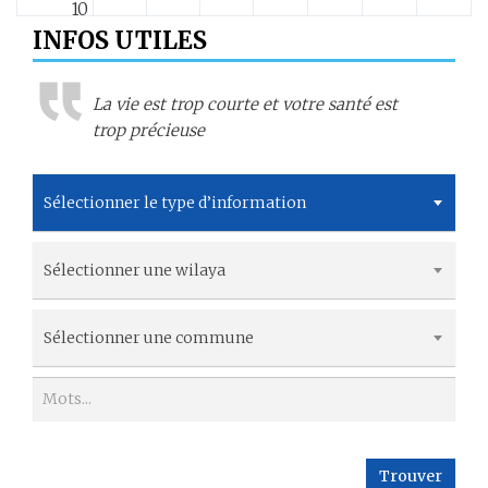
10
INFOS UTILES
11
La vie est trop courte et votre santé est
12
trop précieuse
13
Sélectionner le type d’information
14
Sélectionner une wilaya
15
16
Sélectionner une commune
17
18
Trouver
19