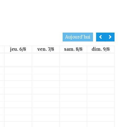
Aujourd'hui
jeu. 6/8
ven. 7/8
sam. 8/8
dim. 9/8