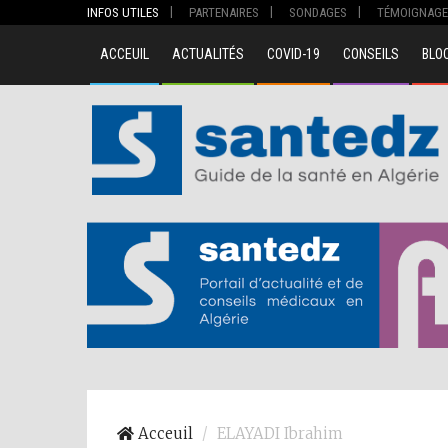
INFOS UTILES
PARTENAIRES
SONDAGES
TÉMOIGNAGE
ACCEUIL
ACTUALITÉS
COVID-19
CONSEILS
BLO
00
Acceuil
ELAYADI Ibrahim