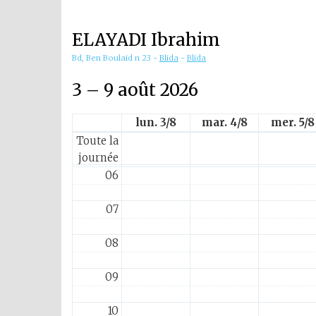
01
ELAYADI Ibrahim
02
Bd, Ben Boulaid n 23
-
Blida
-
Blida
03
3 – 9 août 2026
04
lun. 3/8
mar. 4/8
mer. 5/8
Toute la
05
journée
06
07
08
09
10