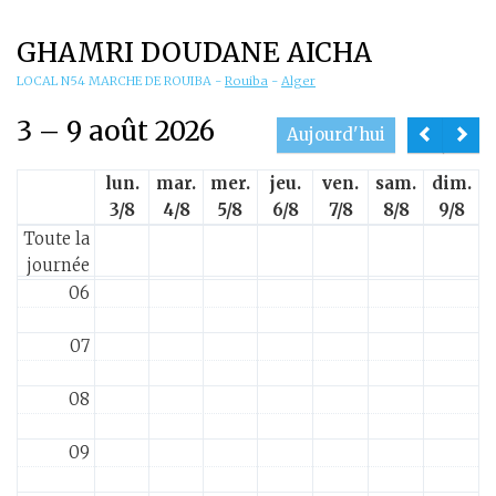
01
GHAMRI DOUDANE AICHA
02
LOCAL N54 MARCHE DE ROUIBA
-
Rouiba
-
Alger
3 – 9 août 2026
03
Aujourd'hui
lun.
mar.
mer.
jeu.
ven.
sam.
dim.
04
3/8
4/8
5/8
6/8
7/8
8/8
9/8
Toute la
05
journée
06
07
08
09