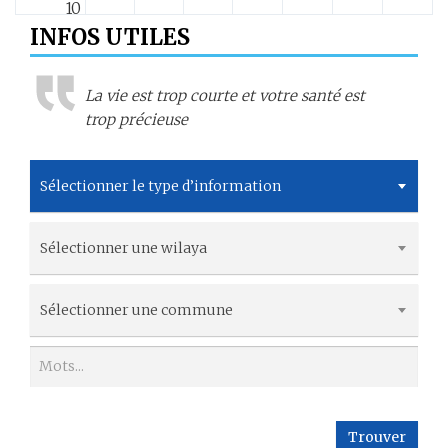
10
INFOS UTILES
11
La vie est trop courte et votre santé est
12
trop précieuse
13
Sélectionner le type d’information
14
Sélectionner une wilaya
15
16
Sélectionner une commune
17
18
Trouver
19