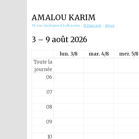
01
AMALOU KARIM
02
36 rue mohamed belkacem
-
El Harrach
-
Alger
03
3 – 9 août 2026
04
lun. 3/8
mar. 4/8
mer. 5/8
Toute la
05
journée
06
07
08
09
10