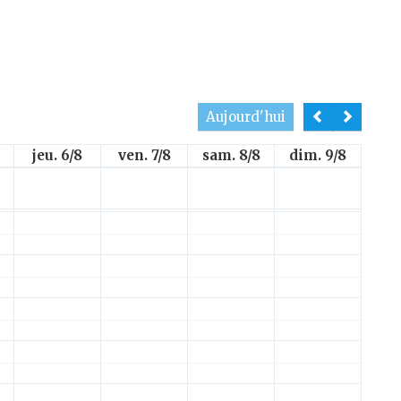
Aujourd'hui
jeu. 6/8
ven. 7/8
sam. 8/8
dim. 9/8