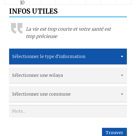
10
INFOS UTILES
11
La vie est trop courte et votre santé est
12
trop précieuse
13
Sélectionner le type d’information
14
Sélectionner une wilaya
15
16
Sélectionner une commune
17
18
Trouver
19