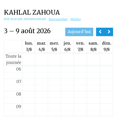
01
KAHLAL ZAHOUA
02
RUE MADANI ABDERRAHMAN
-
Berrouaghia
-
Médéa
3 – 9 août 2026
03
Aujourd'hui
lun.
mar.
mer.
jeu.
ven.
sam.
dim.
04
3/8
4/8
5/8
6/8
7/8
8/8
9/8
Toute la
05
journée
06
07
08
09