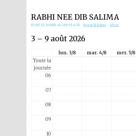
01
RABHI NEE DIB SALIMA
02
BORD EL BAHRI ALGER PLAGE
-
Bordj El Bahri
-
Alger
03
3 – 9 août 2026
04
lun. 3/8
mar. 4/8
mer. 5/8
Toute la
05
journée
06
07
08
09
10