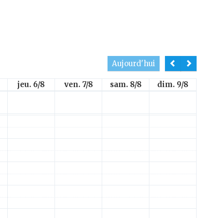
Aujourd'hui
jeu. 6/8
ven. 7/8
sam. 8/8
dim. 9/8