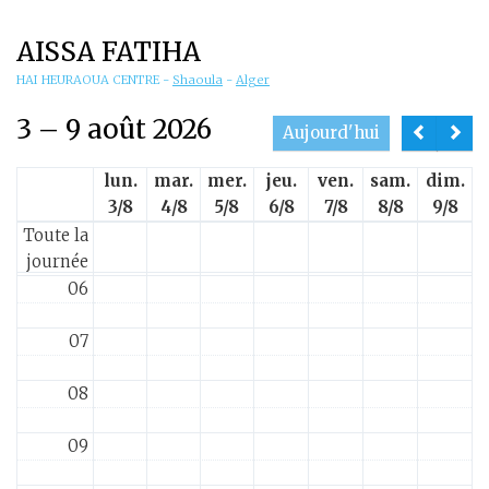
01
AISSA FATIHA
02
HAI HEURAOUA CENTRE
-
Shaoula
-
Alger
3 – 9 août 2026
03
Aujourd'hui
lun.
mar.
mer.
jeu.
ven.
sam.
dim.
04
3/8
4/8
5/8
6/8
7/8
8/8
9/8
Toute la
05
journée
06
07
08
09