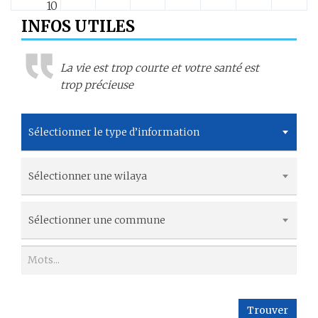
10
INFOS UTILES
11
La vie est trop courte et votre santé est
12
trop précieuse
13
Sélectionner le type d’information
14
Sélectionner une wilaya
15
16
Sélectionner une commune
17
18
Trouver
19