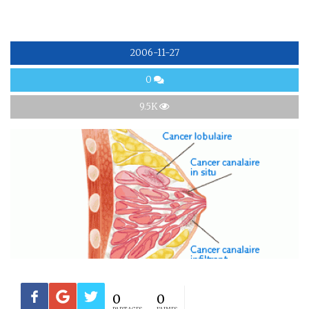
2006-11-27
0
9.5K
0
0