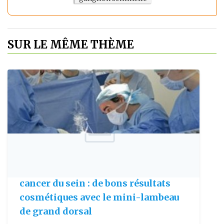
SUR LE MÊME THÈME
Publie le: 2009-09-10
Chirurgie conservatrice dans le
cancer du sein : de bons résultats
cosmétiques avec le mini-lambeau
de grand dorsal