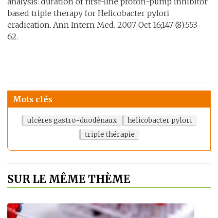
analysis: duration of first-line proton-pump inhibitor
based triple therapy for Helicobacter pylori
eradication. Ann Intern Med. 2007 Oct 16;147 (8):553-
62.
Mots clés
ulcères gastro-duodénaux
helicobacter pylori
triple thérapie
SUR LE MÊME THÈME