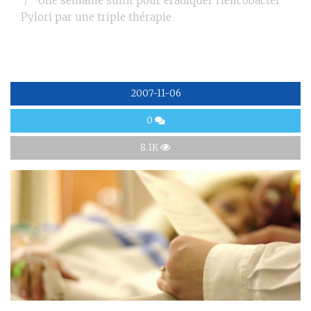
Une semaine suffit pour éradiquer Helicobacter
Pylori par une triple thérapie
2007-11-06
0
8.1K