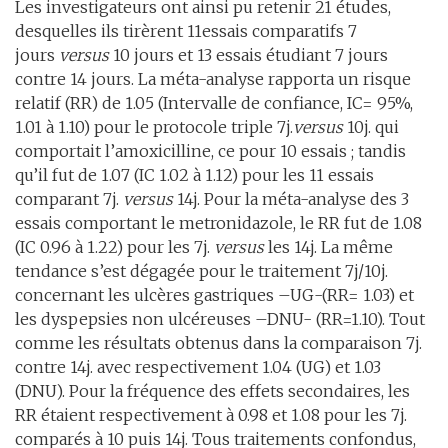
Les investigateurs ont ainsi pu retenir 21 études,
desquelles ils tirèrent 11essais comparatifs 7
jours
versus
10 jours et 13 essais étudiant 7 jours
contre 14 jours. La méta-analyse rapporta un risque
relatif (RR) de 1.05 (Intervalle de confiance, IC= 95%,
1.01 à 1.10) pour le protocole triple 7j.
versus
10j. qui
comportait l’amoxicilline, ce pour 10 essais ; tandis
qu’il fut de 1.07 (IC 1.02 à 1.12) pour les 11 essais
comparant 7j.
versus
14j. Pour la méta-analyse des 3
essais comportant le metronidazole, le RR fut de 1.08
(IC 0.96 à 1.22) pour les 7j.
versus
les 14j. La même
tendance s’est dégagée pour le traitement 7j/10j.
concernant les ulcères gastriques –UG-(RR= 1.03) et
les dyspepsies non ulcéreuses –DNU- (RR=1.10). Tout
comme les résultats obtenus dans la comparaison 7j.
contre 14j. avec respectivement 1.04 (UG) et 1.03
(DNU). Pour la fréquence des effets secondaires, les
RR étaient respectivement à 0.98 et 1.08 pour les 7j.
comparés à 10 puis 14j. Tous traitements confondus,