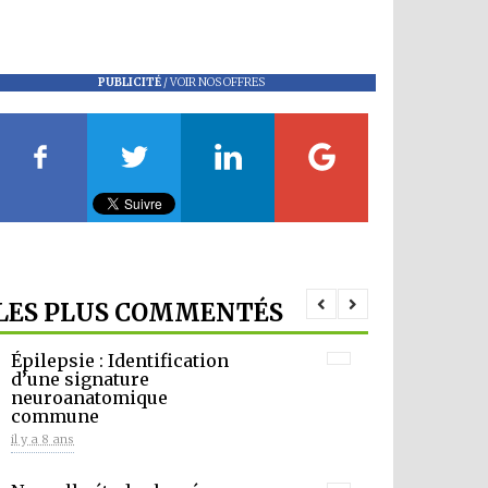
PUBLICITÉ
/
VOIR NOS OFFRES
LES PLUS COMMENTÉS
Épilepsie : Identification
d’une signature
neuroanatomique
commune
il y a 8 ans