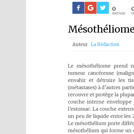
0
PARTAGES
J'
Mésothéliom
Auteur
La Rédaction
Le mésothéliome prend na
tumeur cancéreuse (malign
envahir et détruire les ti
(métastases) à d’autres par
recouvre et protège la plupa
couche interne enveloppe 
l’estomac. La couche extern
un peu de liquide entre les 
Le mésothélium porte différe
mésothélium qui forme un c