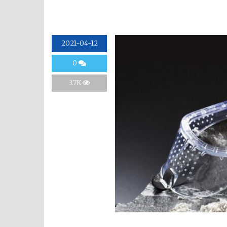
2021-04-12
0
3.7K