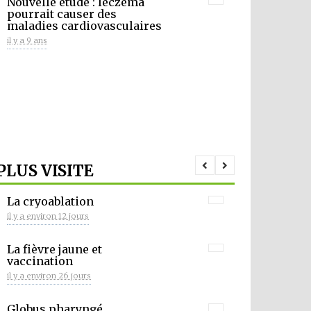
Nouvelle étude : leczéma
pourrait causer des
maladies cardiovasculaires
il y a 9 ans
PLUS VISITE
La cryoablation
il y a environ 12 jours
La fièvre jaune et
vaccination
il y a environ 26 jours
Globus pharyngé