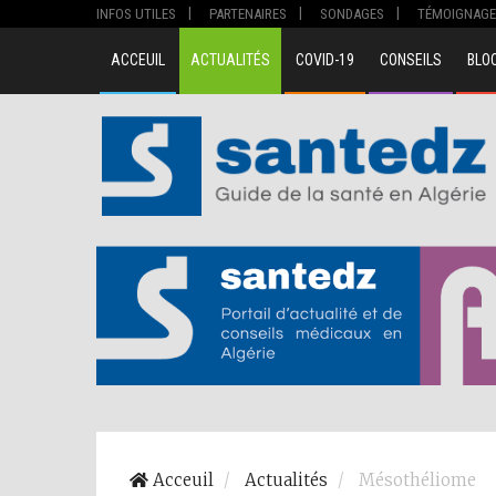
INFOS UTILES
PARTENAIRES
SONDAGES
TÉMOIGNAGE
ACCEUIL
ACTUALITÉS
COVID-19
CONSEILS
BLO
Acceuil
Actualités
Mésothéliome