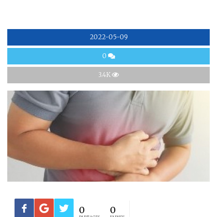
2022-05-09
0
3.4K
0
0