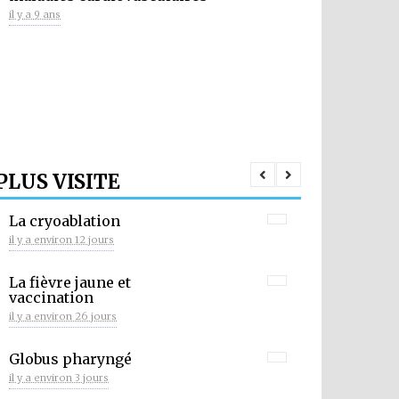
il y a 9 ans
PLUS VISITE
La cryoablation
il y a environ 12 jours
La fièvre jaune et
vaccination
il y a environ 26 jours
Globus pharyngé
il y a environ 3 jours