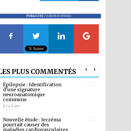
PUBLICITÉ
/
VOIR NOS OFFRES
LES PLUS COMMENTÉS
Épilepsie : Identification
d’une signature
neuroanatomique
commune
il y a 8 ans
Nouvelle étude : leczéma
pourrait causer des
maladies cardiovasculaires