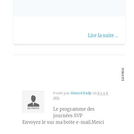
Publie le: 2017-03-12
5ème Congrès de la SAMG
Lire la suite ...
PUBLICITÉ
Posté par
Ahmed Badji
on
il y a 8
ans
,
Le programme des
journées SVP
Envoyez le sur ma boite e-mail.Merci