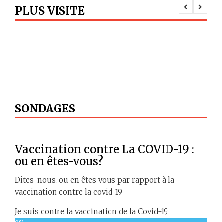
il y a 8 ans
PLUS VISITE
7ème congrès national de
Biologie Médicale et Médecine
de Laboratoire - 06 et 07 mai
2018 à Alger
il y a 8 ans
4èmes Rencontres de Diabète
il y a 9 ans
SONDAGES
Corrigé 2 de l’épreuve de 1ére
année en Chirurgie générale
il y a 16 ans
Vaccination contre La COVID-19 :
ou en êtes-vous?
Nécessité dinclure le glaucome
dans la nomenclature des
maladies chroniques
Dites-nous, ou en êtes vous par rapport à la
il y a 8 ans
vaccination contre la covid-19
Je suis contre la vaccination de la Covid-19
16ème congrès de la SIFORL - 10