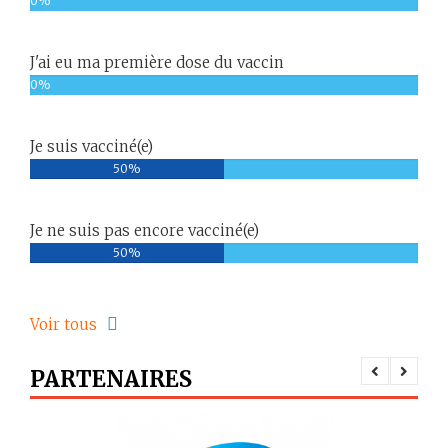
au 12 Mai 2018 à Alger
0%
il y a 8 ans
J'ai eu ma première dose du vaccin
Formation intensive sur la
0%
gynécologie-obstétrique
il y a 9 ans
Je suis vacciné(e)
50%
Je ne suis pas encore vacciné(e)
50%
Voir tous
PARTENAIRES