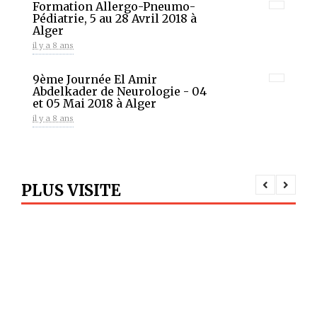
Formation Allergo-Pneumo-
Pédiatrie, 5 au 28 Avril 2018 à
Alger
il y a 8 ans
9ème Journée El Amir
Abdelkader de Neurologie - 04
et 05 Mai 2018 à Alger
il y a 8 ans
Un franc succès pour le 9ème
congrès de la SAAIC
il y a 8 ans
PLUS VISITE
7ème congrès national de
Biologie Médicale et Médecine
de Laboratoire - 06 et 07 mai
2018 à Alger
il y a 8 ans
4èmes Rencontres de Diabète
il y a 9 ans