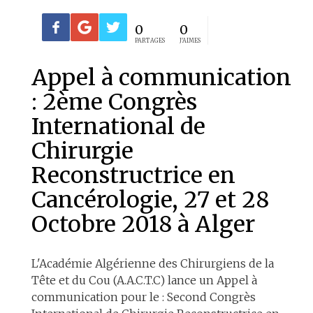
0
0
PARTAGES
J'AIMES
Appel à communication
: 2ème Congrès
International de
Chirurgie
Reconstructrice en
Cancérologie, 27 et 28
Octobre 2018 à Alger
L'Académie Algérienne des Chirurgiens de la
Tête et du Cou (A.A.C.T.C) lance un Appel à
communication pour le : Second Congrès