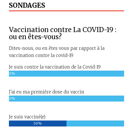
SONDAGES
Corrigé 2 de l’épreuve de 1ére
année en Chirurgie générale
il y a 16 ans
Vaccination contre La COVID-19 :
ou en êtes-vous?
Nécessité dinclure le glaucome
dans la nomenclature des
maladies chroniques
Dites-nous, ou en êtes vous par rapport à la
il y a 8 ans
vaccination contre la covid-19
Je suis contre la vaccination de la Covid-19
16ème congrès de la SIFORL - 10
au 12 Mai 2018 à Alger
0%
il y a 8 ans
J'ai eu ma première dose du vaccin
Formation intensive sur la
0%
gynécologie-obstétrique
il y a 9 ans
Je suis vacciné(e)
50%