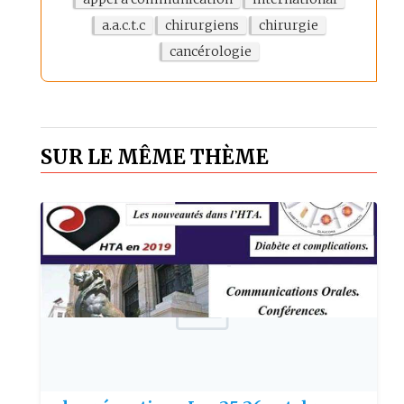
a.a.c.t.c
chirurgiens
chirurgie
cancérologie
SUR LE MÊME THÈME
Publie le: 2019-10-14
Le 12ème Congrès International de