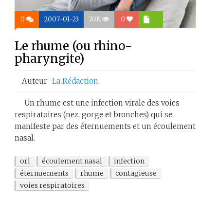
0
2007-01-23
7.0K
0
Le rhume (ou rhino-
pharyngite)
Auteur
La Rédaction
Un rhume est une infection virale des voies
respiratoires (nez, gorge et bronches) qui se
manifeste par des éternuements et un écoulement
nasal.
orl
écoulement nasal
infection
éternuements
rhume
contagieuse
voies respiratoires