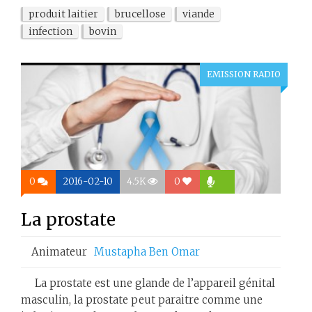
produit laitier
brucellose
viande
infection
bovin
EMISSION RADIO
0
2016-02-10
4.5K
0
La prostate
Animateur
Mustapha Ben Omar
La prostate est une glande de l’appareil génital
masculin, la prostate peut paraitre comme une