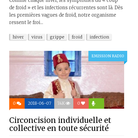
Comme chaque hiver, les symptômes du « coup
de froid » et les infections récurrentes sont là. Dès
les premières vagues de froid, notre organisme
ressent le froi...
hiver
virus
grippe
froid
infection
EMISSION RADIO
0
2018-06-07
7.4K
0
Circoncision individuelle et
collective en toute sécurité