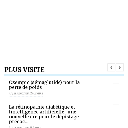
PLUS VISITE
Ozempic (sémaglutide) pour la
perte de poids
il y a environ 24 jours
La rétinopathie diabétique et
lintelligence artificielle : une
nouvelle ère pour le dépistage
précoc...
il y a environ 9 jours