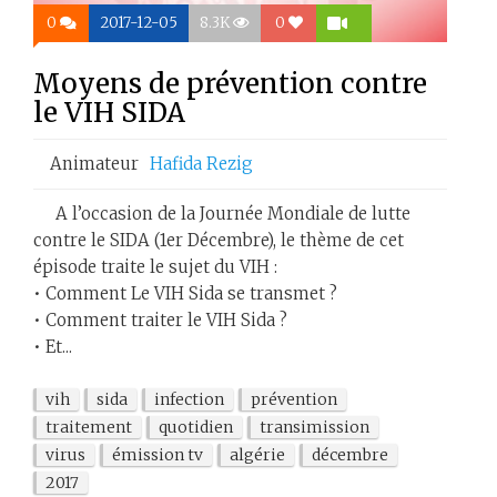
0
2017-12-05
8.3K
0
Moyens de prévention contre
le VIH SIDA
Animateur
Hafida Rezig
A l’occasion de la Journée Mondiale de lutte
contre le SIDA (1er Décembre), le thème de cet
épisode traite le sujet du VIH :
• Comment Le VIH Sida se transmet ?
• Comment traiter le VIH Sida ?
• Et...
vih
sida
infection
prévention
traitement
quotidien
transimission
virus
émission tv
algérie
décembre
2017