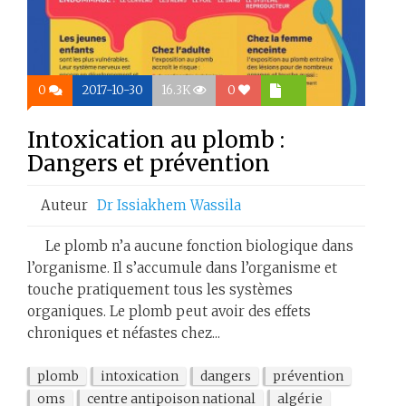
0
2017-10-30
16.3K
0
Intoxication au plomb :
Dangers et prévention
Auteur
Dr Issiakhem Wassila
Le plomb n’a aucune fonction biologique dans
l’organisme. Il s’accumule dans l’organisme et
touche pratiquement tous les systèmes
organiques. Le plomb peut avoir des effets
chroniques et néfastes chez...
plomb
intoxication
dangers
prévention
oms
centre antipoison national
algérie