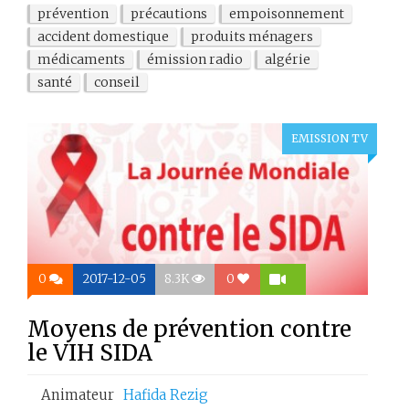
prévention
précautions
empoisonnement
accident domestique
produits ménagers
médicaments
émission radio
algérie
santé
conseil
EMISSION TV
0
2017-12-05
8.3K
0
Moyens de prévention contre
le VIH SIDA
Animateur
Hafida Rezig