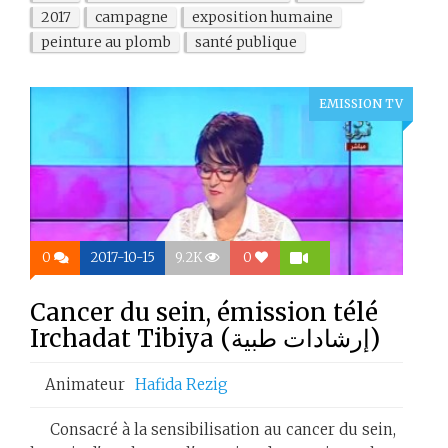
2017
campagne
exposition humaine
peinture au plomb
santé publique
EMISSION TV
0
2017-10-15
9.2K
0
Cancer du sein, émission télé
Irchadat Tibiya (‫(إرشادات طبية
Animateur
Hafida Rezig
Consacré à la sensibilisation au cancer du sein,