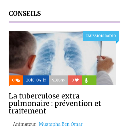
CONSEILS
EMISSION RADIO
0
2018-04-15
9.3K
0
La tuberculose extra
pulmonaire : prévention et
traitement
Animateur
Mustapha Ben Omar