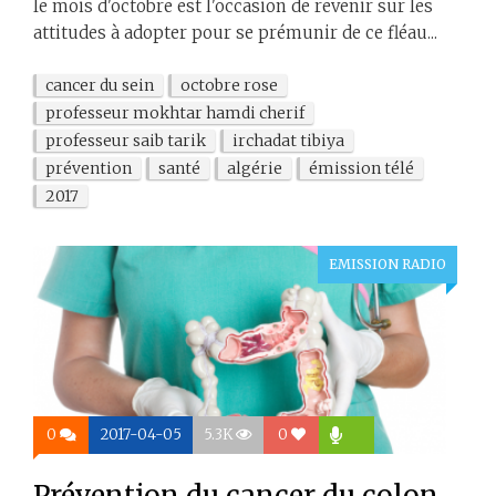
le mois d'octobre est l'occasion de revenir sur les
attitudes à adopter pour se prémunir de ce fléau...
cancer du sein
octobre rose
professeur mokhtar hamdi cherif
professeur saib tarik
irchadat tibiya
prévention
santé
algérie
émission télé
2017
EMISSION RADIO
0
2017-04-05
5.3K
0
Prévention du cancer du colon