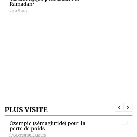
Ramadan?
il y a 9 ans
PLUS VISITE
Ozempic (sémaglutide) pour la
perte de poids
il y a environ 23 jours