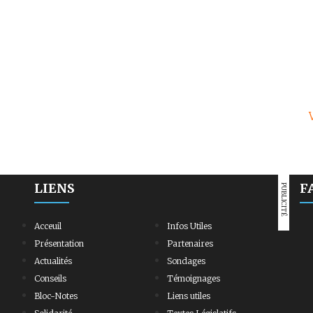
LIENS
F
PUBLICITÉ
Acceuil
Infos Utiles
Présentation
Partenaires
Actualités
Sondages
Conseils
Témoignages
Bloc-Notes
Liens utiles