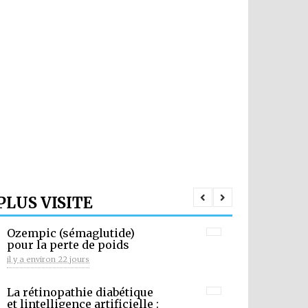
PLUS VISITE
Ozempic (sémaglutide)
pour la perte de poids
il y a environ 22 jours
La rétinopathie diabétique
et lintelligence artificielle :