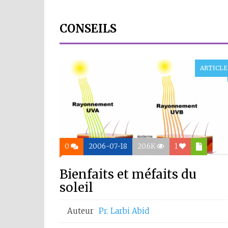
CONSEILS
ARTICLE
0
2006-07-18
20.6K
1
Bienfaits et méfaits du
soleil
Auteur
Pr. Larbi Abid