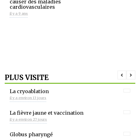
causer des maladies
cardiovasculaires
il y a 9 ans
PLUS VISITE
La cryoablation
il y a environ 13 jours
La fièvre jaune et vaccination
il y a environ 27 jours
Globus pharyngé