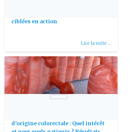
Publie le: 2010-07-20
Cancer du poumon : Les thérapies
ciblées en action
Lire la suite ...
Publie le: 2007-10-22
Chip pour carcinose péritonéale
d’origine colorectale : Quel intérêt
et pour quels patients ? Résultats