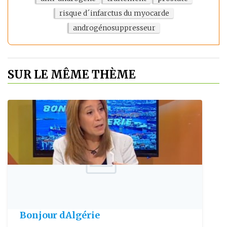
risque d´infarctus du myocarde
androgénosuppresseur
SUR LE MÊME THÈME
Publie le: 2017-10-15
Volet santé de lémission télévisée
Bonjour dAlgérie