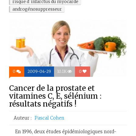
risque d´infarctus du myocarde
androgénosuppresseur
0
2009-04-29
10.1K
0
Cancer de la prostate et
vitamines C, E, sélénium :
résultats négatifs !
Auteur :
Pascal Cohen
En 1996, deux études épidémiologiques nord-