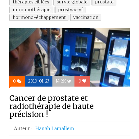
thérapies ciblées
survie globale
prostate
immunothérapie
prostvac-vf
hormono-échappement
vaccination
0
2010-01-23
14.2K
0
Cancer de prostate et
radiothérapie de haute
précision !
Auteur :
Hanah Lamallem