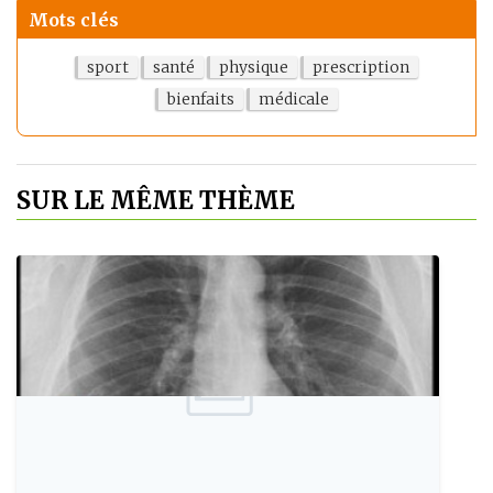
Mots clés
sport
santé
physique
prescription
bienfaits
médicale
SUR LE MÊME THÈME
Publie le: 2010-06-14
Les fractures de cote chez l´homme