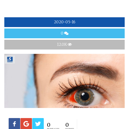
2020-05-16
0
12.0K
0
0