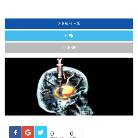
2006-11-26
0
9.8K
0
0