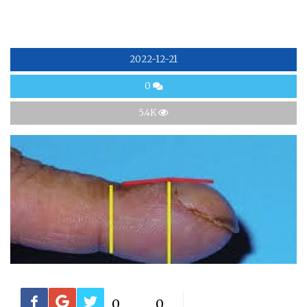
2022-12-21
0
5.4K
0
0