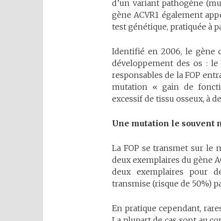
d’un variant pathogène (mut
gène ACVR1 également appel
test génétique, pratiquée à p
Identifié en 2006, le gène
développement des os : le 
responsables de la FOP entr
mutation « gain de fonct
excessif de tissu osseux, à d
Une
mutation
le
souvent
La FOP se transmet sur le
deux exemplaires du gène AC
deux exemplaires pour dé
transmise (risque de 50%) p
En pratique cependant, rares
La plupart de cas sont au co