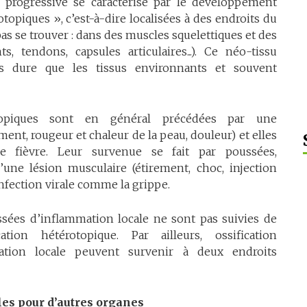
te progressive se caractérise par le développement
otopiques », c’est-à-dire localisées à des endroits du
pas se trouver : dans des muscles squelettiques et des
ts, tendons, capsules articulaires...). Ce néo-tissu
 dure que les tissus environnants et souvent
otopiques sont en général précédées par une
ent, rougeur et chaleur de la peau, douleur) et elles
 fièvre. Leur survenue se fait par poussées,
’une lésion musculaire (étirement, choc, injection
 infection virale comme la grippe.
ssées d’inflammation locale ne sont pas suivies de
cation hétérotopique. Par ailleurs, ossification
ation locale peuvent survenir à deux endroits
les
pour
d’autres
organes