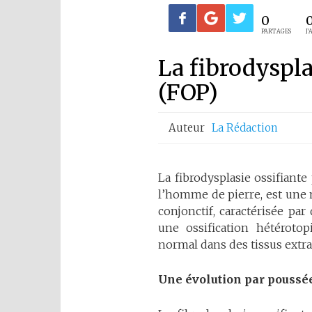
0
PARTAGES
J'
La fibrodyspla
(FOP)
Auteur
La Rédaction
La fibrodysplasie ossifiant
l’homme de pierre, est une 
conjonctif, caractérisée pa
une ossification hétérotop
normal dans des tissus extra
Une
évolution
par
poussé