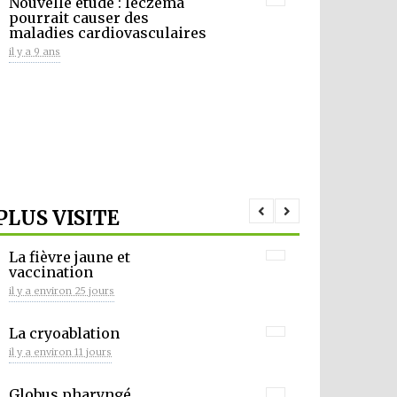
Nouvelle étude : leczéma
pourrait causer des
maladies cardiovasculaires
il y a 9 ans
PLUS VISITE
La fièvre jaune et
vaccination
il y a environ 25 jours
La cryoablation
il y a environ 11 jours
Globus pharyngé