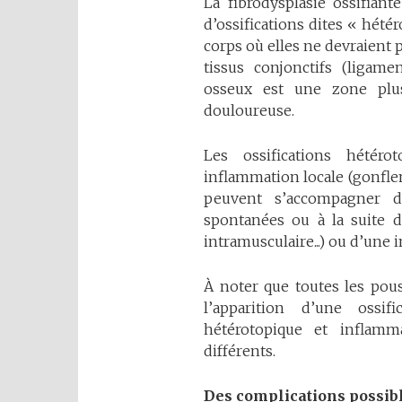
La fibrodysplasie ossifian
d’ossifications dites « hétér
corps où elles ne devraient 
tissus conjonctifs (ligamen
osseux est une zone plus
douloureuse.
Les ossifications hétér
inflammation locale (gonflem
peuvent s’accompagner de
spontanées ou à la suite d
intramusculaire...) ou d’une
À noter que toutes les pou
l’apparition d’une ossifi
hétérotopique et inflamm
différents.
Des
complications
possib