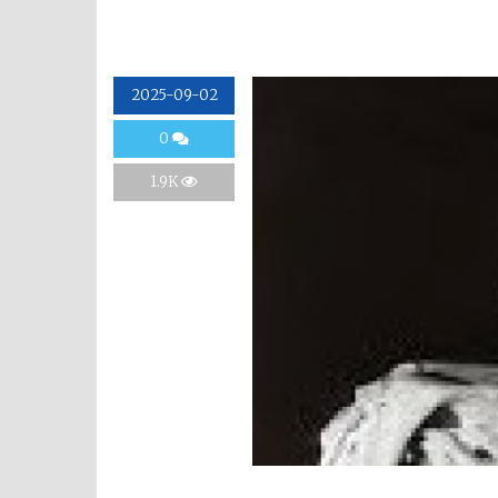
2025-09-02
0
1.9K