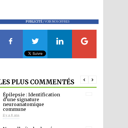
PUBLICITÉ
/
VOIR NOS OFFRES
LES PLUS COMMENTÉS
Épilepsie : Identification
d’une signature
neuroanatomique
commune
il y a 8 ans