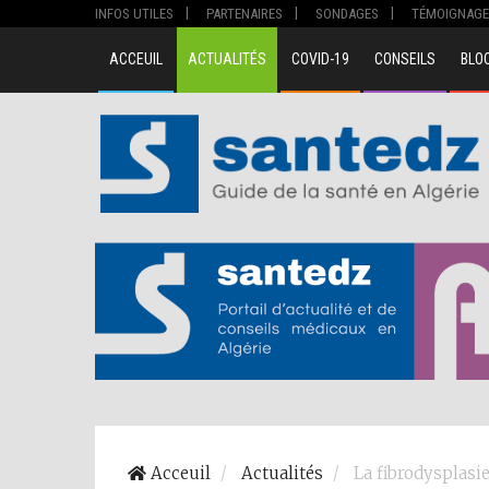
INFOS UTILES
PARTENAIRES
SONDAGES
TÉMOIGNAGE
ACCEUIL
ACTUALITÉS
COVID-19
CONSEILS
BLO
Acceuil
Actualités
La fibrodysplasie