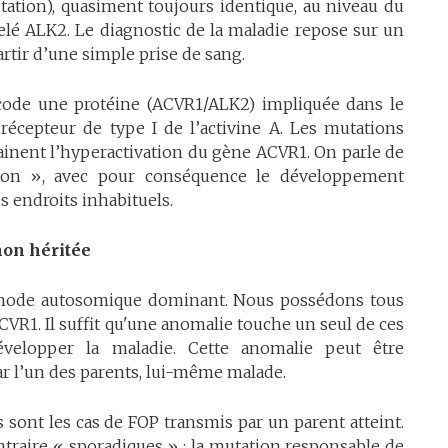
ation), quasiment toujours identique, au niveau du
é ALK2. Le diagnostic de la maladie repose sur un
artir d’une simple prise de sang.
 code une protéine (ACVR1/ALK2) impliquée dans le
récepteur de type I de l’activine A. Les mutations
ainent l’hyperactivation du gène ACVR1. On parle de
ion », avec pour conséquence le développement
es endroits inhabituels.
non
héritée
 mode autosomique dominant. Nous possédons tous
VR1. Il suffit qu'une anomalie touche un seul de ces
velopper la maladie. Cette anomalie peut être
ar l’un des parents, lui-même malade.
 sont les cas de FOP transmis par un parent atteint.
ntraire « sporadiques » : la mutation responsable de