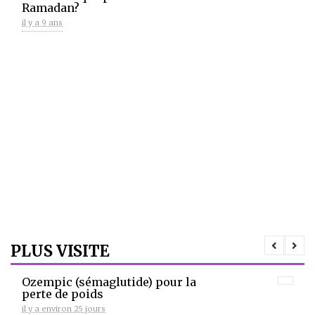
Ramadan?
il y a 9 ans
PLUS VISITE
Ozempic (sémaglutide) pour la
perte de poids
il y a environ 25 jours