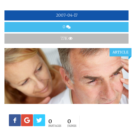
2007-04-17
0
7.7K
ARTICLE
0
0
PARTAGES
J'AIMES