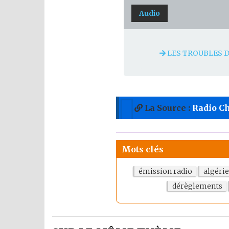
Audio
LES TROUBLES 
La Source :
Radio Ch
Mots clés
émission radio
algérie
dérèglements