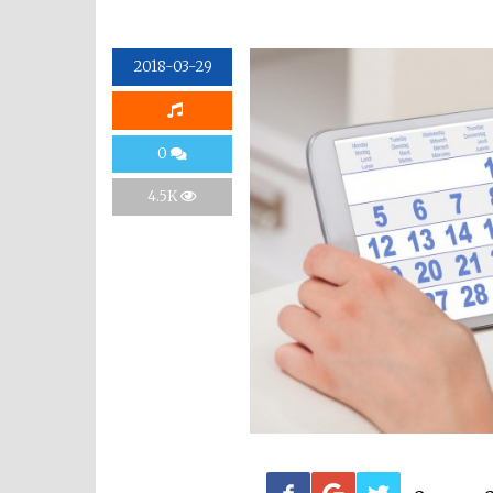
2018-03-29
0
4.5K