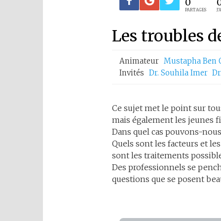
0
PARTAGES
J'
Les troubles d
Animateur
Mustapha Ben
Invités
Dr. Souhila Imer
Dr
Ce sujet met le point sur to
mais également les jeunes fi
Dans quel cas pouvons-nous
Quels sont les facteurs et l
sont les traitements possibl
Des professionnels se pench
questions que se posent be