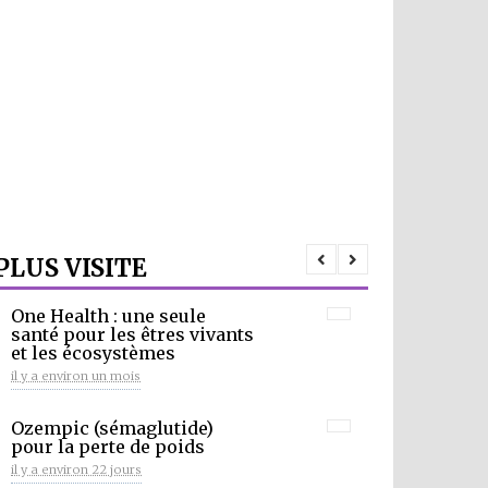
PLUS VISITE
One Health : une seule
santé pour les êtres vivants
et les écosystèmes
il y a environ un mois
Ozempic (sémaglutide)
pour la perte de poids
il y a environ 22 jours